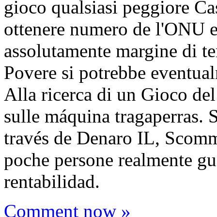
gioco qualsiasi peggiore Ca
ottenere numero de l'ONU e
assolutamente margine di t
Povere si potrebbe eventua
Alla ricerca di un Gioco d
sulle máquina tragaperras. 
través de Denaro IL, Scomm
poche persone realmente g
rentabilidad.
Comment now »