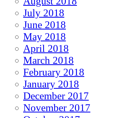
August 2018
July 2018
June 2018
May 2018
April 2018
March 2018
February 2018
January 2018
December 2017
November 2017