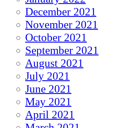
December 2021
November 2021
October 2021
September 2021
August 2021
July 2021
June 2021
May 2021
April 2021
March 2021