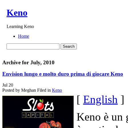
Keno
Learning Keno
Home
Archive for July, 2010
Envision lungo e molto duro prima di giocare Keno
Jul
20
Posted by Meghan
Filed in
Keno
[
English
]
Keno è un 