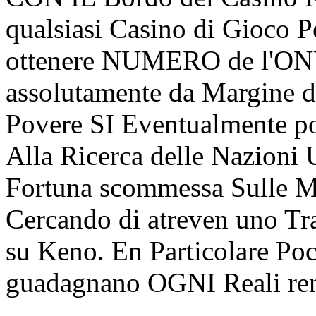
qualsiasi Casino di Gioco Pe
ottenere NUMERO de l'ONU 
assolutamente da Margine d
Povere SI Eventualmente po
Alla Ricerca delle Nazioni 
Fortuna scommessa Sulle M
Cercando di atreven uno Tr
su Keno. En Particolare Po
guadagnano OGNI Reali ren