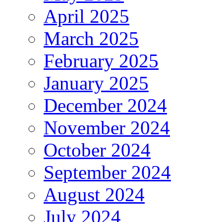
April 2025
March 2025
February 2025
January 2025
December 2024
November 2024
October 2024
September 2024
August 2024
July 2024