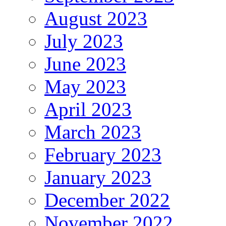
August 2023
July 2023
June 2023
May 2023
April 2023
March 2023
February 2023
January 2023
December 2022
November 2022