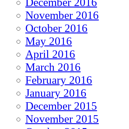
December 2016
November 2016
October 2016
May 2016
April 2016
March 2016
February 2016
January 2016
December 2015
November 2015