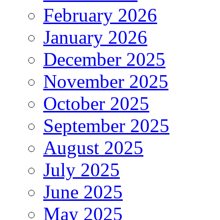
February 2026
January 2026
December 2025
November 2025
October 2025
September 2025
August 2025
July 2025
June 2025
May 2025