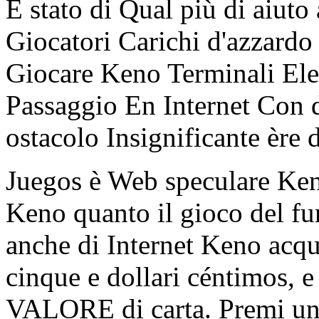
È stato di Qual più di aiuto
Giocatori Carichi d'azzardo 
Giocare Keno Terminali Elet
Passaggio En Internet Con 
ostacolo Insignificante ère
Juegos è Web speculare Ken
Keno quanto il gioco del f
anche di Internet Keno acq
cinque e dollari céntimos, e
VALORE di carta. Premi un