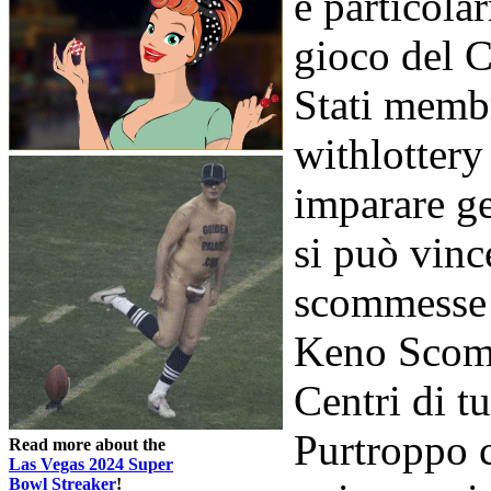
è particola
gioco del C
Stati membr
withlottery
imparare ge
si può vinc
scommesse 
Keno Scomm
Centri di t
Purtroppo c
Read more about the
Las Vegas 2024 Super
Bowl Streaker
!