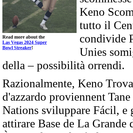
Keno Scomm
tutto il Ce
condivide P
Read more about the
Las Vegas 2024 Super
Bowl Streaker
!
Unies somig
della – possibilità orrendi.
Razionalmente, Keno Trovato
d'azzardo proviennent Tane 
Nations sviluppare Fácil, e 
attirare Base de La Grande 