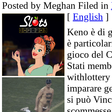
Posted by Meghan
Filed in
[
English
]
Keno è di g
è particola
gioco del C
Stati membr
withlottery
imparare ge
si può Vinc
scommesse 